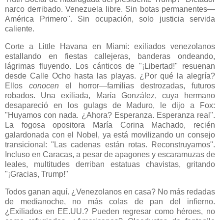
narco derribado. Venezuela libre. Sin botas permanentes—
América Primero". Sin ocupación, solo justicia servida
caliente.
Corte a Little Havana en Miami: exiliados venezolanos
estallando en fiestas callejeras, banderas ondeando,
lágrimas fluyendo. Los cánticos de "¡Libertad!" resuenan
desde Calle Ocho hasta las playas. ¿Por qué la alegría?
Ellos
conocen
el horror—familias destrozadas, futuros
robados. Una exiliada, María González, cuya hermano
desapareció en los gulags de Maduro, le dijo a Fox:
"Huyamos con nada. ¿Ahora? Esperanza. Esperanza real".
La fogosa opositora María Corina Machado, recién
galardonada con el Nobel, ya está movilizando un consejo
transicional: "Las cadenas están rotas. Reconstruyamos".
Incluso en Caracas, a pesar de apagones y escaramuzas de
leales, multitudes derriban estatuas chavistas, gritando
"¡Gracias, Trump!"
Todos ganan aquí. ¿Venezolanos en casa? No más redadas
de medianoche, no más colas de pan del infierno.
¿Exiliados en EE.UU.? Pueden regresar como héroes, no