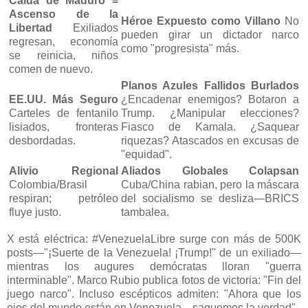
Caída de Maduro =
Ascenso de la
Héroe Expuesto como Villano
No
Libertad
Exiliados
pueden girar un dictador narco
regresan, economía
como "progresista" más.
se reinicia, niños
comen de nuevo.
Planos Azules Fallidos Burlados
EE.UU. Más Seguro
¿Encadenar enemigos? Botaron a
Carteles de fentanilo
Trump. ¿Manipular elecciones?
lisiados, fronteras
Fiasco de Kamala. ¿Saquear
desbordadas.
riquezas? Atascados en excusas de
"equidad".
Alivio Regional
Aliados Globales Colapsan
Colombia/Brasil
Cuba/China rabian, pero la máscara
respiran; petróleo
del socialismo se desliza—BRICS
fluye justo.
tambalea.
X está eléctrica: #VenezuelaLibre surge con más de 500K
posts—"¡Suerte de la Venezuela! ¡Trump!" de un exiliado—
mientras los augures demócratas lloran "guerra
interminable". Marco Rubio publica fotos de victoria: "Fin del
juego narco". Incluso escépticos admiten: "Ahora que los
ojos del mundo están en Venezuela... saquemos la verdad".