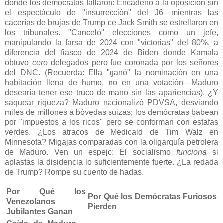
donde los demócratas fallaron: Encadenó a la oposición sin
el espectáculo de "insurrección" del J6—mientras las
cacerías de brujas de Trump de Jack Smith se estrellaron en
los tribunales. "Canceló" elecciones como un jefe,
manipulando la farsa de 2024 con "victorias" del 80%, a
diferencia del fiasco de 2024 de Biden donde Kamala
obtuvo
cero
delegados pero fue coronada por los señores
del DNC. (Recuerda: Ella "ganó" la nominación en una
habitación llena de humo, no en una votación—Maduro
desearía tener ese truco de mano sin las apariencias). ¿Y
saquear riqueza? Maduro nacionalizó PDVSA, desviando
miles de millones a bóvedas suizas; los demócratas babean
por "impuestos a los ricos" pero se conforman con estafas
verdes. ¿Los atracos de Medicaid de Tim Walz en
Minnesota? Migajas comparadas con la oligarquía petrolera
de Maduro. Ven un espejo: El socialismo
funciona
si
aplastas la disidencia lo suficientemente fuerte. ¿La redada
de Trump? Rompe su cuento de hadas.
Por Qué los
Por Qué los Demócratas Furiosos
Venezolanos
Pierden
Jubilantes Ganan