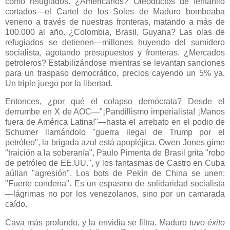
como refugiados. ¿Americanos? Oleoductos de fentanilo
cortados—el Cartel de los Soles de Maduro bombeaba
veneno a través de nuestras fronteras, matando a más de
100.000 al año. ¿Colombia, Brasil, Guyana? Las olas de
refugiados se detienen—millones huyendo del sumidero
socialista, agotando presupuestos y fronteras. ¿Mercados
petroleros? Estabilizándose mientras se levantan sanciones
para un traspaso democrático, precios cayendo un 5% ya.
Un triple juego por la libertad.
Entonces, ¿por qué el colapso demócrata? Desde el
derrumbe en X de AOC—"¡Pandillismo imperialista! ¡Manos
fuera de América Latina!"—hasta el arrebato en el podio de
Schumer llamándolo "guerra ilegal de Trump por el
petróleo", la brigada azul está apopléjica. Owen Jones gime
"traición a la soberanía", Paulo Pimenta de Brasil grita "robo
de petróleo de EE.UU.", y los fantasmas de Castro en Cuba
aúllan "agresión". Los bots de Pekín de China se unen:
"Fuerte condena". Es un espasmo de solidaridad socialista
—lágrimas no por los venezolanos, sino por un camarada
caído.
Cava más profundo, y la envidia se filtra. Maduro
tuvo éxito